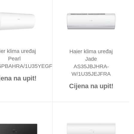
er klima uređaj
Haier klima uređaj
Pearl
Jade
5PBAHRA/1U35YEGFRA
AS35JBJHRA-
W/1U35JEJFRA
jena na upit!
Cijena na upit!