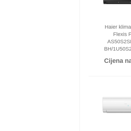
Haier klima
Flexis 
AS50S2S
BH/1U50S
Cijena na