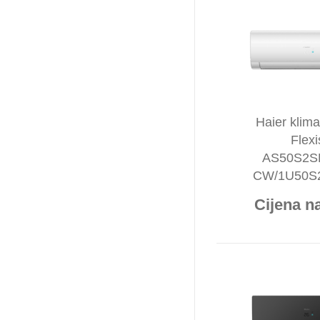
Haier klima
Flexi
AS50S2S
CW/1U50S
Cijena na