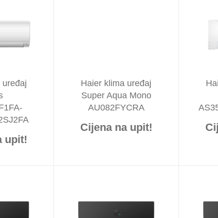
 uređaj
Haier klima uređaj
Hai
s
Super Aqua Mono
F1FA-
AU082FYCRA
AS3
2SJ2FA
Cijena na upit!
Ci
 upit!