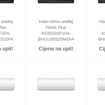
 uređaj
Haier klima uređaj
Hai
Plus
Flexis Plus
F1FA-
AS35S2SF1FA-
A
2SJ2FA
BH/1U35S2SM1FA
BH
 upit!
Cijena na upit!
Ci