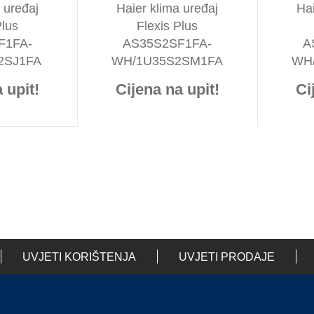
 uređaj
Haier klima uređaj
Hai
Plus
Flexis Plus
F1FA-
AS35S2SF1FA-
A
2SJ1FA
WH/1U35S2SM1FA
WH
 upit!
Cijena na upit!
Ci
UVJETI KORIŠTENJA
UVJETI PRODAJE