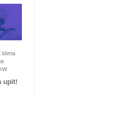
t klima
ja
 kW
 upit!