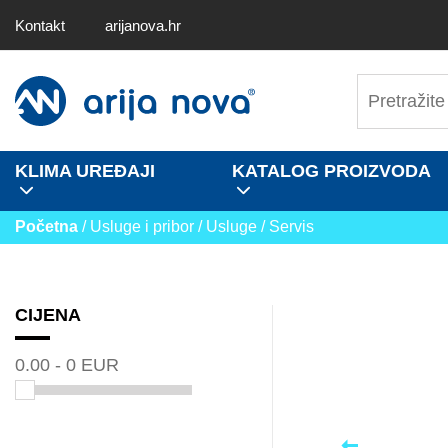
Kontakt
arijanova.hr
KLIMA UREĐAJI
KATALOG PROIZVODA
Početna
/ Usluge i pribor / Usluge / Servis
CIJENA
0.00 - 0 EUR