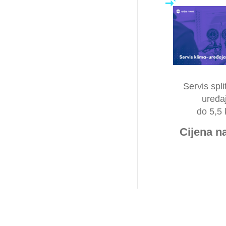
Servis spli
uređa
do 5,5
Cijena na