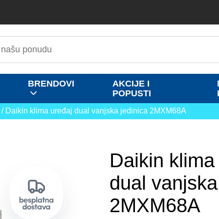
BRENDOVI
AKCIJE I
POPUSTI
/ Daikin klima uređaj dual vanjska jedinica 2MXM68A
Daikin klima
dual vanjska
2MXM68A