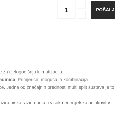
+
POŠALJI
-
je za cjelogodišnju klimatizaciju.
jedinice
. Primjerice, moguća je kombinacija
nice. Jedna od značajnih prednosti multi split sustava je 
izira niska razina buke i visoka energetska učinkovitost