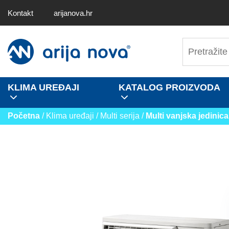
Kontakt
arijanova.hr
KLIMA UREĐAJI
KATALOG PROIZVODA
Početna
/ Klima uređaji / Multi serija /
Multi vanjska jedinica